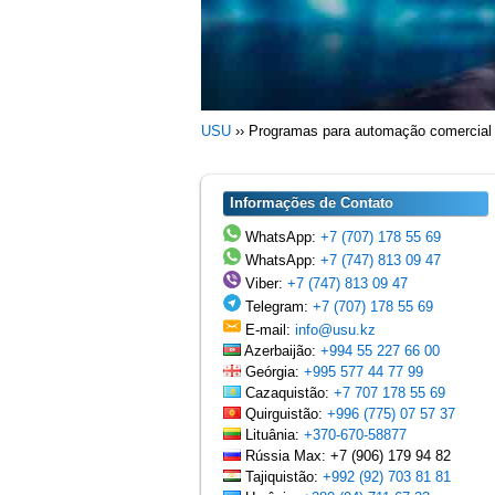
USU
››
Programas para automação comercial
Informações de Contato
WhatsApp:
+7 (707) 178 55 69
WhatsApp:
+7 (747) 813 09 47
Viber:
+7 (747) 813 09 47
Telegram:
+7 (707) 178 55 69
E-mail:
info@usu.kz
Azerbaijão:
+994 55 227 66 00
Geórgia:
+995 577 44 77 99
Cazaquistão:
+7 707 178 55 69
Quirguistão:
+996 (775) 07 57 37
Lituânia:
+370-670-58877
Rússia Max: +7 (906) 179 94 82
Tajiquistão:
+992 (92) 703 81 81