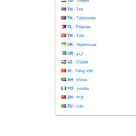
TG
- Тоҷикӣ
TH
- ไทย
TK
- Türkmenler
TL
- Pilipinas
TR
- Türk
UK
- Українська
UR
- اردو
UZ
- O'zbek
VI
- Tiếng Việt
XH
- khosa
YO
- yoruba
ZH
- 中文
ZU
- zulu