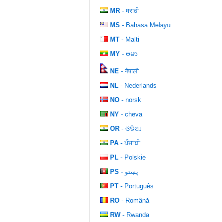
MR
- मराठी
MS
- Bahasa Melayu
MT
- Malti
MY
- ဗမာ
NE
- नेपाली
NL
- Nederlands
NO
- norsk
NY
- cheva
OR
- ଓଡିଆ
PA
- ਪੰਜਾਬੀ
PL
- Polskie
PS
- پښتو
PT
- Português
RO
- Română
RW
- Rwanda