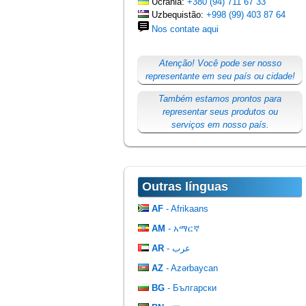
Ucrânia:
+380 (94) 711 67 33
Uzbequistão:
+998 (99) 403 87 64
Nos contate aqui
Atenção! Você pode ser nosso
representante em seu país ou cidade!
Também estamos prontos para
representar seus produtos ou
serviços em nosso país.
Outras línguas
AF
- Afrikaans
AM
- አማርኛ
AR
- عرب
AZ
- Azərbaycan
BG
- Български