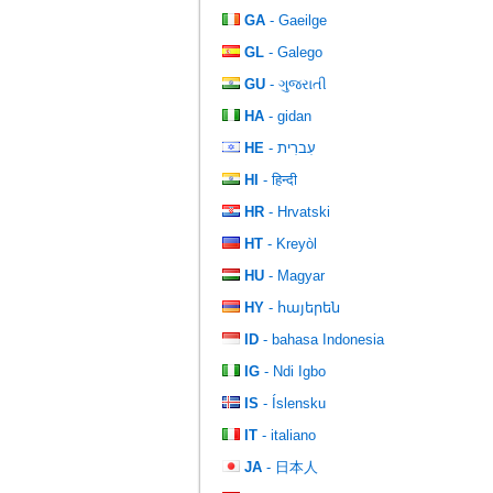
GA
- Gaeilge
GL
- Galego
GU
- ગુજરાતી
HA
- gidan
HE
- עִברִית
HI
- हिन्दी
HR
- Hrvatski
HT
- Kreyòl
HU
- Magyar
HY
- հայերեն
ID
- bahasa Indonesia
IG
- Ndi Igbo
IS
- Íslensku
IT
- italiano
JA
- 日本人