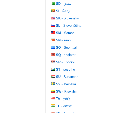
SD
- سنڌي
SI
- සිංහල
SK
- Slovenský
SL
- Slovenščina
SM
- Sāmoa
SN
- sean
SO
- Soomaali
SQ
- shqiptar
SR
- Српски
ST
- sesotho
SU
- Sudanese
SV
- svenska
SW
- Kiswahili
TA
- தமிழ்
TE
- తెలుగు