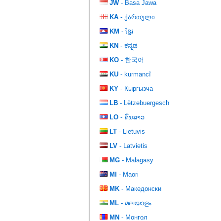
JW
- Basa Jawa
KA
- ქართული
KM
- ខ្មែរ
KN
- ಕನ್ನಡ
KO
- 한국어
KU
- kurmancî
KY
- Кыргызча
LB
- Lëtzebuergesch
LO
- ຄົນລາວ
LT
- Lietuvis
LV
- Latvietis
MG
- Malagasy
MI
- Maori
MK
- Македонски
ML
- മലയാളം
MN
- Монгол