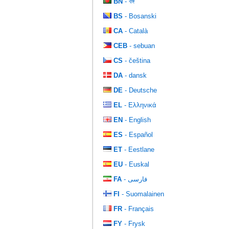
BN
- বঙ্গ
BS
- Bosanski
CA
- Català
CEB
- sebuan
CS
- čeština
DA
- dansk
DE
- Deutsche
EL
- Ελληνικά
EN
- English
ES
- Español
ET
- Eestlane
EU
- Euskal
FA
- فارسی
FI
- Suomalainen
FR
- Français
FY
- Frysk