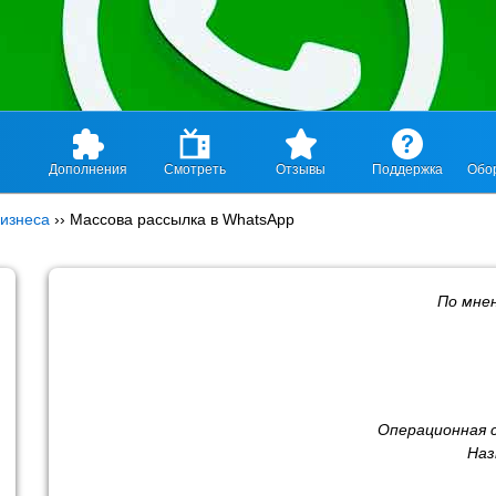
Дополнения
Смотреть
Отзывы
Поддержка
Обо
изнеса
››
Массова рассылка в WhatsApp
По мне
Операционная 
Наз