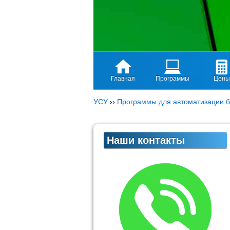
Главная
Программы
Цены
УСУ
››
Программы для автоматизации б
Наши контакты