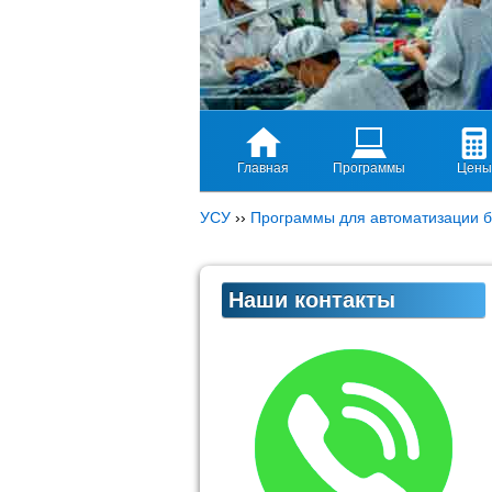
Главная
Программы
Цены
УСУ
››
Программы для автоматизации б
Наши контакты