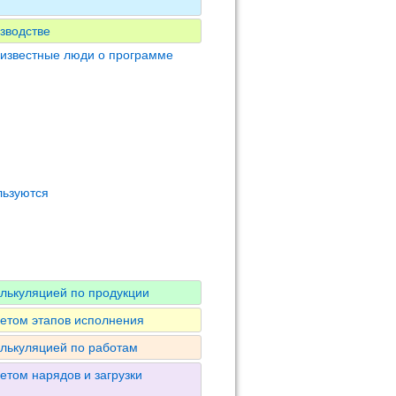
зводстве
 известные люди о программе
льзуются
алькуляцией по продукции
четом этапов исполнения
алькуляцией по работам
етом нарядов и загрузки