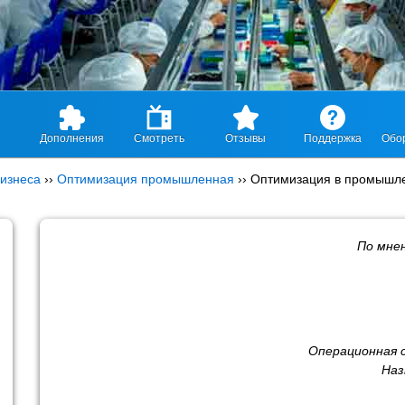
Дополнения
Смотреть
Отзывы
Поддержка
Обо
изнеса
››
Оптимизация промышленная
››
Оптимизация в промышл
По мне
Операционная 
Наз