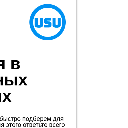
я в
ных
ях
 быстро подберем для
 этого ответьте всего