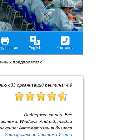
рудование
English
Контакты
енных предприятиях
нию
433
организаций рейтинг:
4.9
Поддержка стран:
Все
система:
Windows, Android, macOS
начение:
Автоматизация бизнеса
Универсальная Система Учета