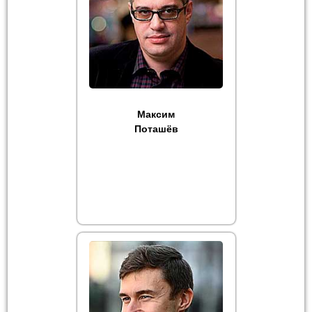
Максим
Поташёв