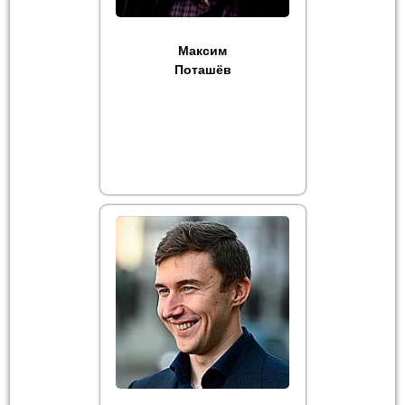
Максим
Поташёв