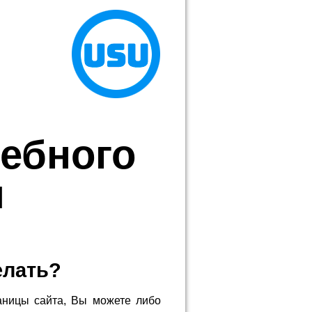
дебного
я
елать?
аницы сайта, Вы можете либо