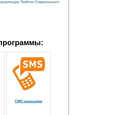
правленцев "Библия Современного
программы:
СМС-рассылка