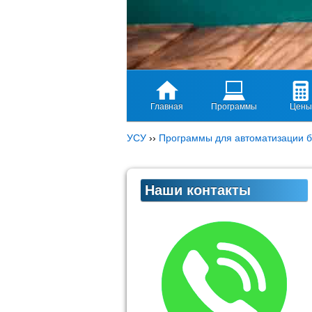
Главная
Программы
Цены
УСУ
››
Программы для автоматизации б
Наши контакты