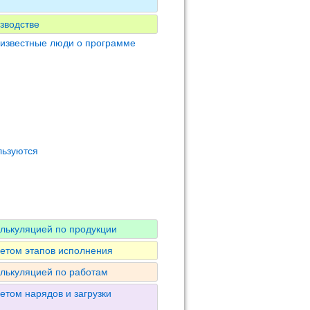
зводстве
 известные люди о программе
льзуются
алькуляцией по продукции
четом этапов исполнения
алькуляцией по работам
етом нарядов и загрузки