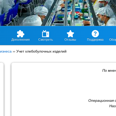
Дополнения
Смотреть
Отзывы
Поддержка
Обо
изнеса
››
Учет хлебобулочных изделий
По мне
Операционная 
Наз