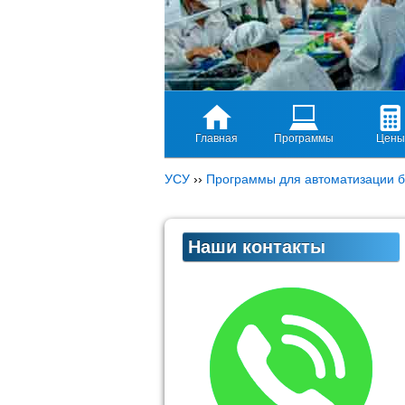
Главная
Программы
Цены
УСУ
››
Программы для автоматизации б
Наши контакты