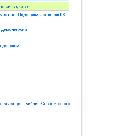
 производстве
м языке. Поддерживаются аж 96
м демо-версии
поддержки
правленцев "Библия Современного