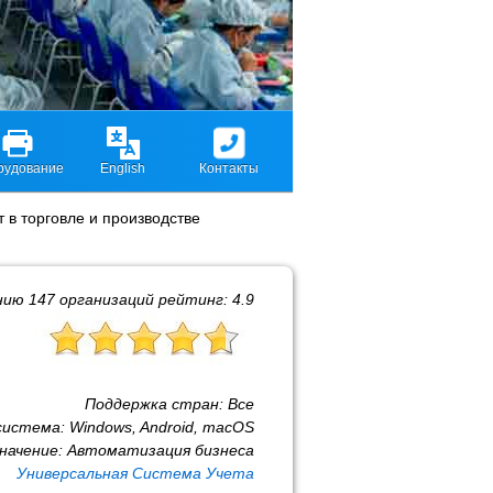
рудование
English
Контакты
т в торговле и производстве
нию
147
организаций рейтинг:
4.9
Поддержка стран:
Все
система:
Windows, Android, macOS
начение:
Автоматизация бизнеса
Универсальная Система Учета