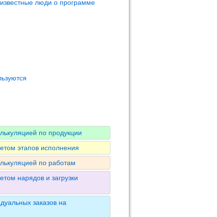
 известные люди о программе
льзуются
алькуляцией по продукции
четом этапов исполнения
алькуляцией по работам
етом нарядов и загрузки
дуальных заказов на