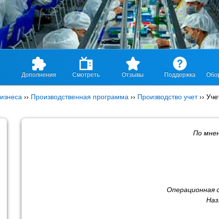
Дополнения
Смотреть
Отзывы
Поддержка
Обо
изнеса
››
Производственная программа
››
Производство учет
››
Уче
По мне
Операционная 
Наз