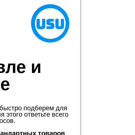
вле и
е
 быстро подберем для
 этого ответьте всего
осов.
тандартных товаров