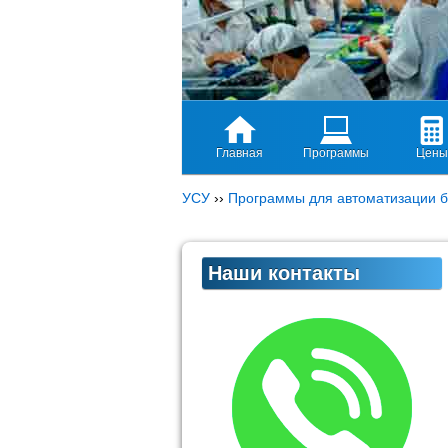
Главная
Программы
Цены
УСУ
››
Программы для автоматизации б
Наши контакты