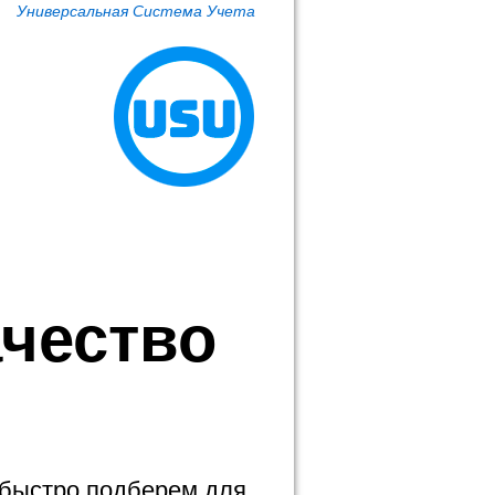
Универсальная Система Учета
ачество
 быстро подберем для