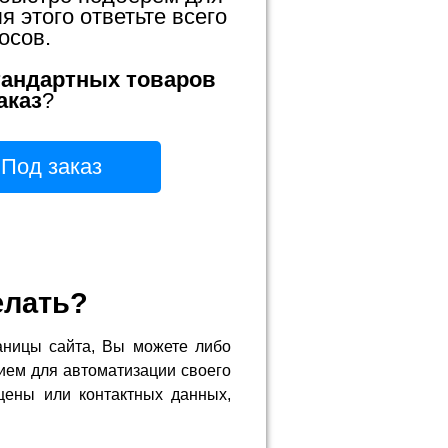
 этого ответьте всего
осов.
тандартных товаров
аказ
?
Под заказ
елать?
аницы сайта, Вы можете либо
ием для автоматизации своего
цены или контактных данных,