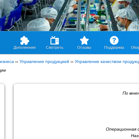
Дополнения
Смотреть
Отзывы
Поддержка
Обо
изнеса
››
Управление продукцией
››
Управление качеством продук
ции
По мне
Операционная 
Наз