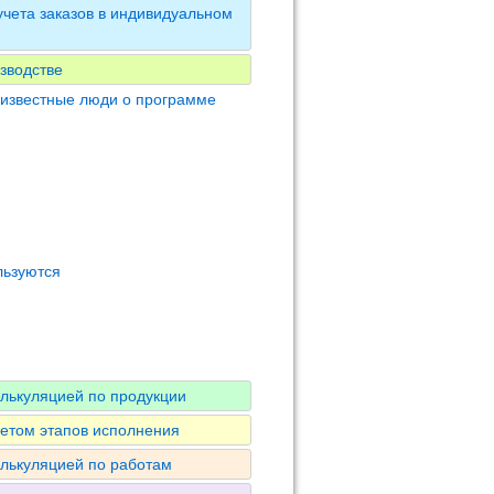
чета заказов в индивидуальном
зводстве
 известные люди о программе
льзуются
алькуляцией по продукции
четом этапов исполнения
алькуляцией по работам