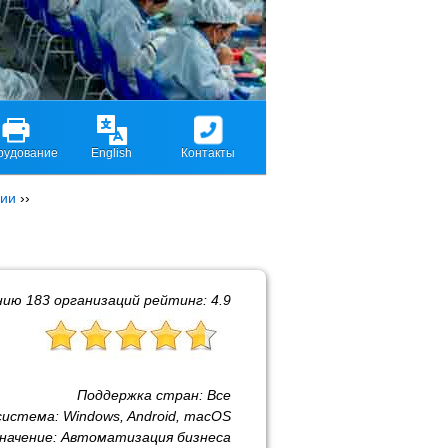
рудование
English
Контакты
ции
››
нию
183
организаций рейтинг:
4.9
Поддержка стран:
Все
система:
Windows, Android, macOS
начение:
Автоматизация бизнеса