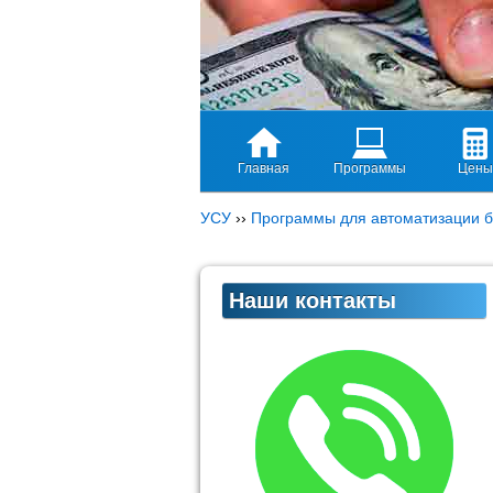
Главная
Программы
Цены
УСУ
››
Программы для автоматизации б
Наши контакты