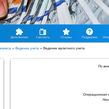
Дополнения
Смотреть
Отзывы
Поддержка
Обо
изнеса
››
Ведение учета
››
Ведение валютного учета
По мн
Операционная 
Наз