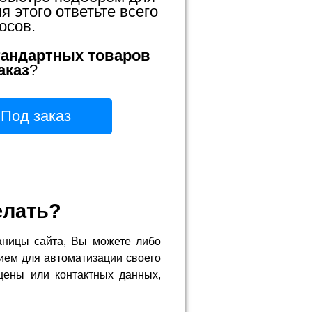
 этого ответьте всего
осов.
тандартных товаров
аказ
?
Под заказ
елать?
аницы сайта, Вы можете либо
ием для автоматизации своего
цены или контактных данных,