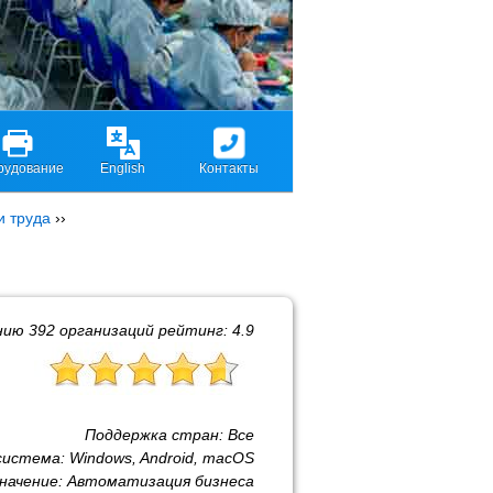
рудование
English
Контакты
и труда
››
нию
392
организаций рейтинг:
4.9
Поддержка стран:
Все
система:
Windows, Android, macOS
начение:
Автоматизация бизнеса