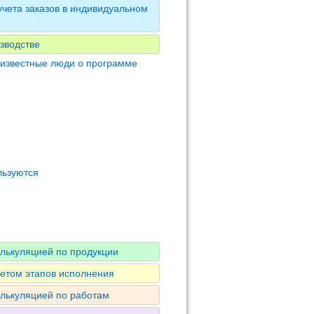
чета заказов в индивидуальном
зводстве
 известные люди о программе
льзуются
алькуляцией по продукции
четом этапов исполнения
алькуляцией по работам