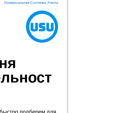
Универсальная Система Учета
ня
ельност
 быстро подберем для