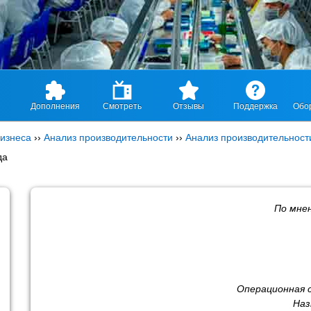
Дополнения
Смотреть
Отзывы
Поддержка
Обо
изнеса
››
Анализ производительности
››
Анализ производительност
да
По мне
Операционная 
Наз