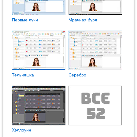
Первые лучи
Мрачная буря
Тельняшка
Cеребро
Хэллоуин