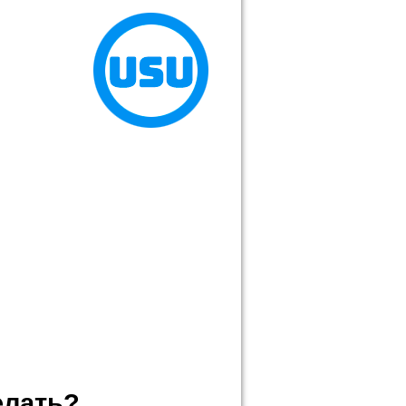
елать?