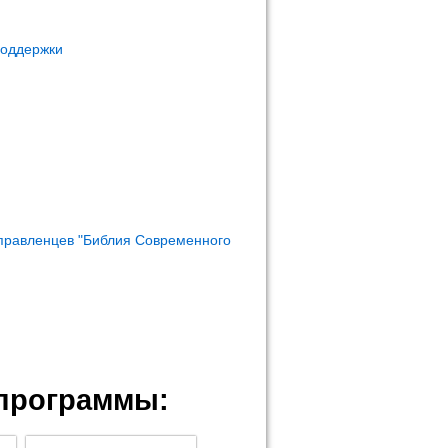
поддержки
правленцев "Библия Современного
программы: