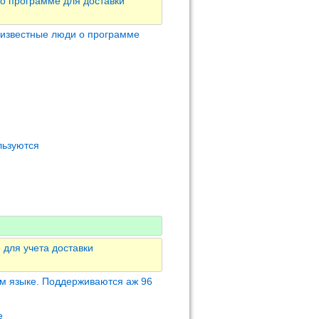
о программе для доставки
 известные люди о программе
льзуются
 для учета доставки
м языке. Поддерживаются аж 96
е