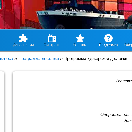
Дополнения
Смотреть
Отзывы
Поддержка
Обо
изнеса
››
Программа доставки
››
Программа курьерской доставки
По мне
Операционная 
Наз