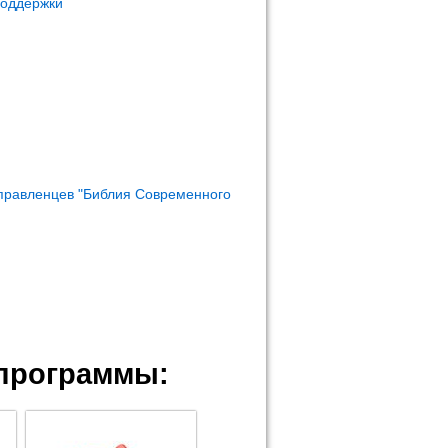
поддержки
правленцев "Библия Современного
программы: