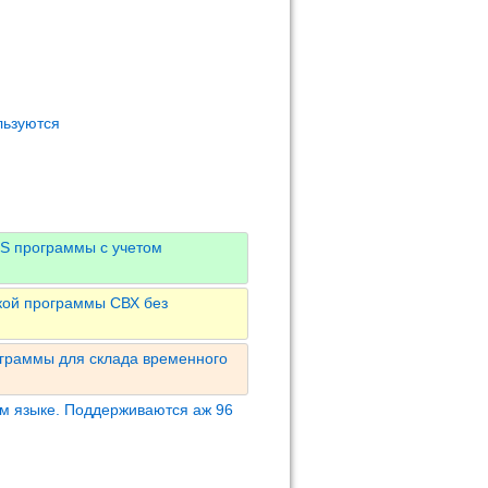
льзуются
S программы с учетом
кой программы СВХ без
граммы для склада временного
м языке. Поддерживаются аж 96