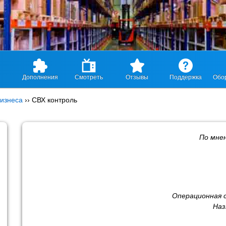
Дополнения
Смотреть
Отзывы
Поддержка
Обо
изнеса
››
СВХ контроль
По мне
Операционная 
Наз