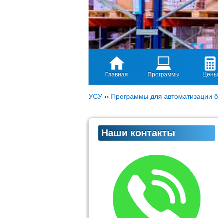
Главная
Программы
Цены
УСУ
››
Программы для автоматизации б
Наши контакты