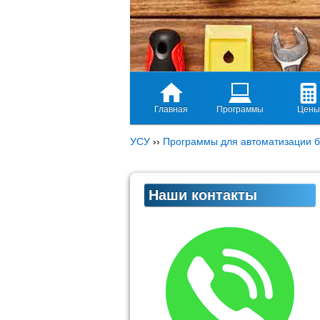
Главная
Программы
Цены
УСУ
››
Программы для автоматизации б
Наши контакты