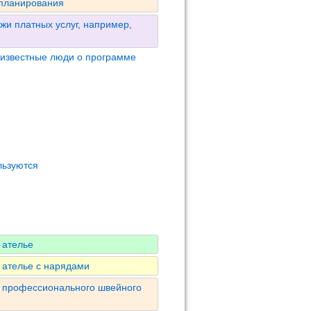
 планирования
жи платных услуг, например,
 известные люди о программе
льзуются
 ателье
 ателье с нарядами
я профессионального швейного