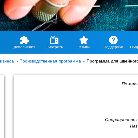
Дополнения
Смотреть
Отзывы
Поддержка
Обо
изнеса
››
Производственная программа
››
Программа для швейного
По мне
Операционная 
Наз