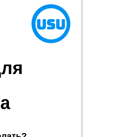
для
а
елать?