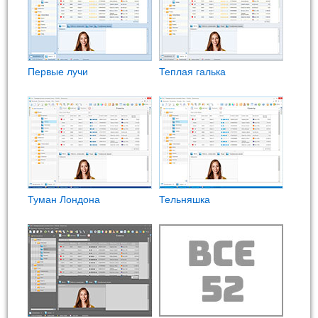
Первые лучи
Теплая галька
Туман Лондона
Тельняшка