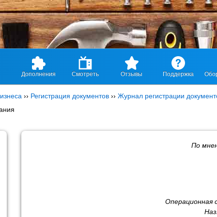
Дополнения
Смотреть
Отзывы
Поддержка
Обо
изнеса
››
Регистрация документов
››
Журнал регистрации документ
ания
По мне
Операционная 
Наз