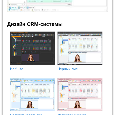
Дизайн CRM-системы
Half Life
Черный лис
Расцвет незабудки
Лепесток сирени