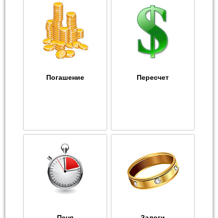
Погашение
Пересчет
Пеня
Залоги