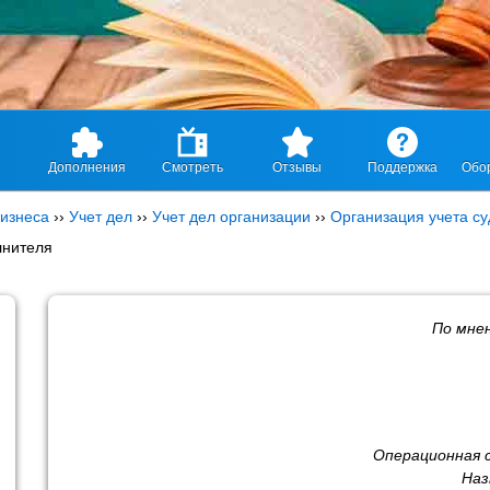
Дополнения
Смотреть
Отзывы
Поддержка
Обо
изнеса
››
Учет дел
››
Учет дел организации
››
Организация учета с
лнителя
По мне
Операционная 
Наз