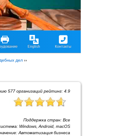
рудование
English
Контакты
удебных дел
››
нию
577
организаций рейтинг:
4.9
Поддержка стран:
Все
система:
Windows, Android, macOS
начение:
Автоматизация бизнеса