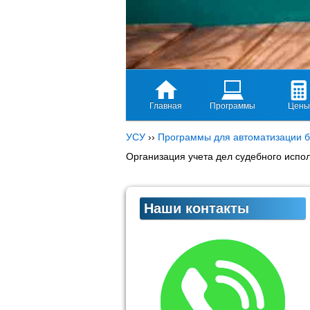
Главная
Программы
Цены
УСУ
››
Программы для автоматизации б
Организация учета дел судебного испо
Наши контакты