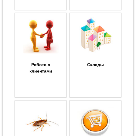
Работа с
Склады
клиентами