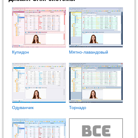
Купидон
Мятно-лавандовый
Одуванчик
Торнадо