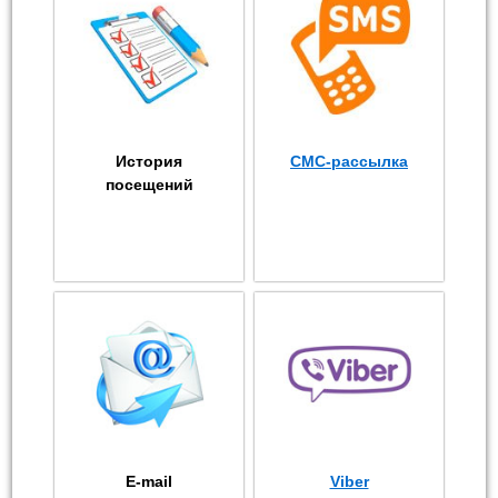
История
СМС-рассылка
посещений
E-mail
Viber