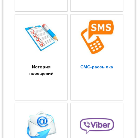
История
СМС-рассылка
посещений