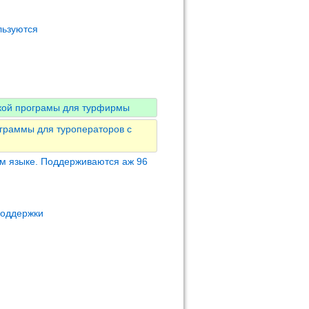
льзуются
гкой програмы для турфирмы
граммы для туроператоров с
м языке. Поддерживаются аж 96
поддержки