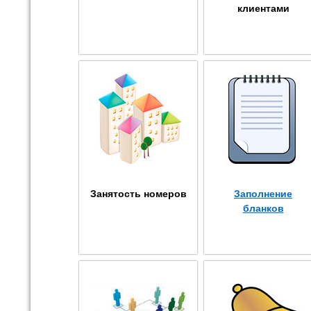
клиентами
Занятость номеров
Заполнение
бланков