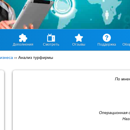
Дополнения
Смотреть
Отзывы
Поддержка
Обо
изнеса
››
Анализ турфирмы
По мн
Операционная 
Наз