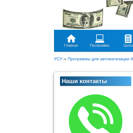
Главная
Программы
Цены
УСУ
››
Программы для автоматизации б
Наши контакты