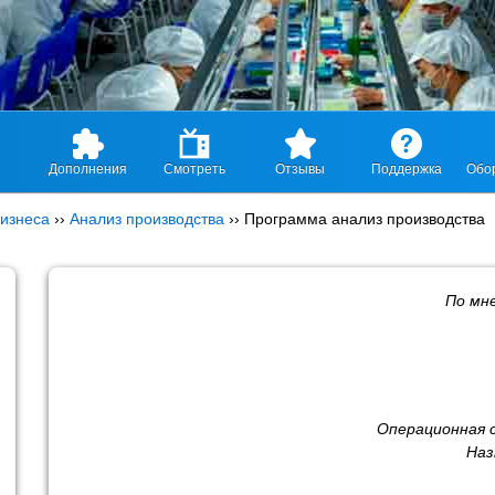
Дополнения
Смотреть
Отзывы
Поддержка
Обо
изнеса
››
Анализ производства
››
Программа анализ производства
По мн
Операционная 
Наз