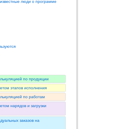
 известные люди о программе
льзуются
алькуляцией по продукции
четом этапов исполнения
алькуляцией по работам
етом нарядов и загрузки
дуальных заказов на