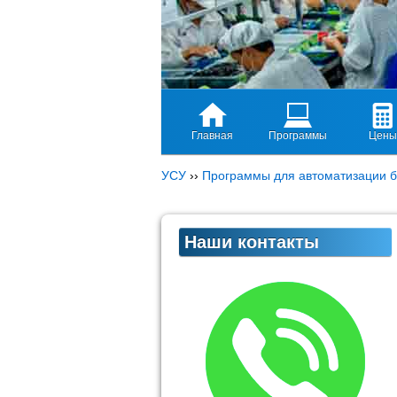
Главная
Программы
Цены
УСУ
››
Программы для автоматизации б
Наши контакты