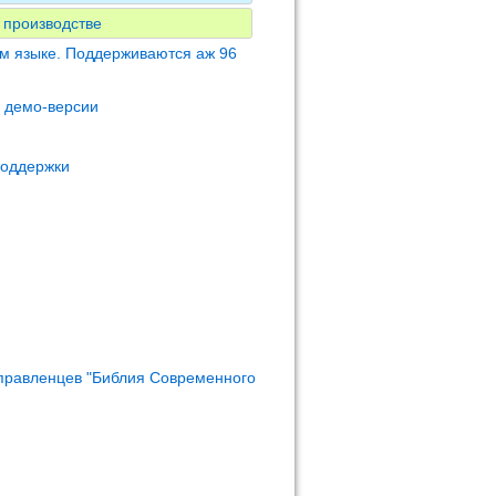
 производстве
м языке. Поддерживаются аж 96
м демо-версии
поддержки
правленцев "Библия Современного