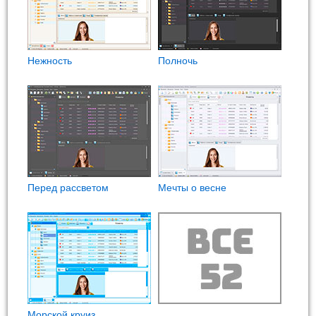
Нежность
Полночь
Перед рассветом
Мечты о весне
Морской круиз