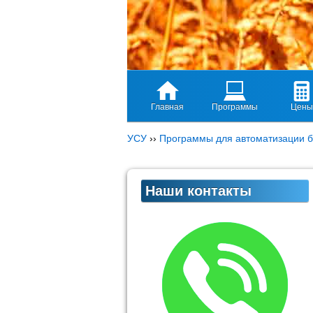
Главная
Программы
Цены
УСУ
››
Программы для автоматизации б
Наши контакты