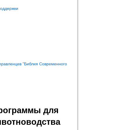
поддержки
правленцев "Библия Современного
программы для
ивотноводства