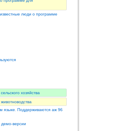
 о программе для
 известные люди о программе
льзуются
сельского хозяйства
 животноводства
м языке. Поддерживаются аж 96
м демо-версии