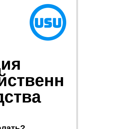
ция
йственн
дства
елать?