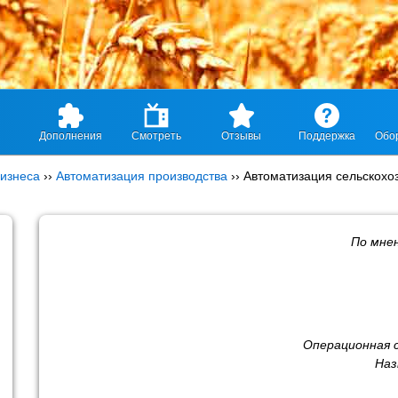
Дополнения
Смотреть
Отзывы
Поддержка
Обо
изнеса
››
Автоматизация производства
››
Автоматизация сельскохо
По мне
Операционная 
Наз