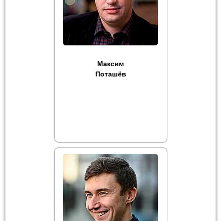
Максим
Поташёв