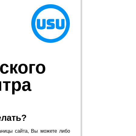
ского
нтра
елать?
аницы сайта, Вы можете либо