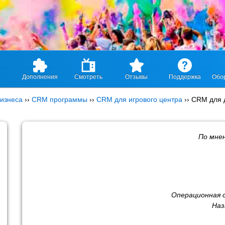
Дополнения
Смотреть
Отзывы
Поддержка
Обо
изнеса
››
CRM программы
››
CRM для игрового центра
››
CRM для д
По мне
Операционная 
Наз