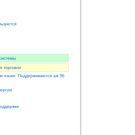
льзуются
-системы
я торговли
м языке. Поддерживаются аж 96
версии
поддержки