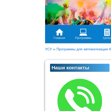
Главная
Программы
Цены
УСУ
››
Программы для автоматизации б
Наши контакты