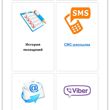
История
СМС-рассылка
посещений