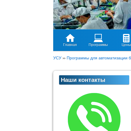
Главная
Программы
Цены
УСУ
››
Программы для автоматизации б
Наши контакты