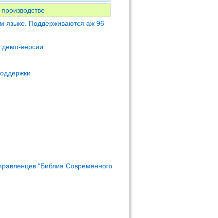
 производстве
м языке. Поддерживаются аж 96
м демо-версии
поддержки
правленцев "Библия Современного