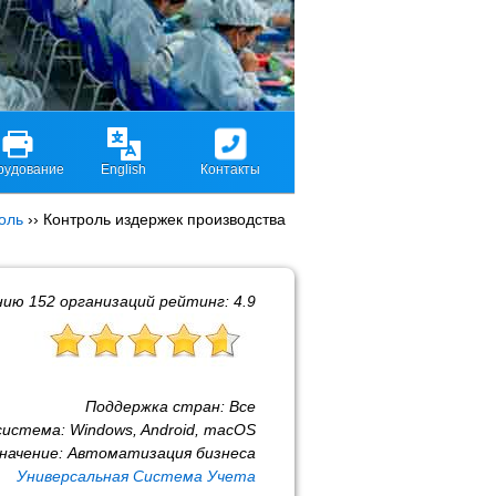
рудование
English
Контакты
оль
››
Контроль издержек производства
нию
152
организаций рейтинг:
4.9
Поддержка стран:
Все
система:
Windows, Android, macOS
начение:
Автоматизация бизнеса
Универсальная Система Учета