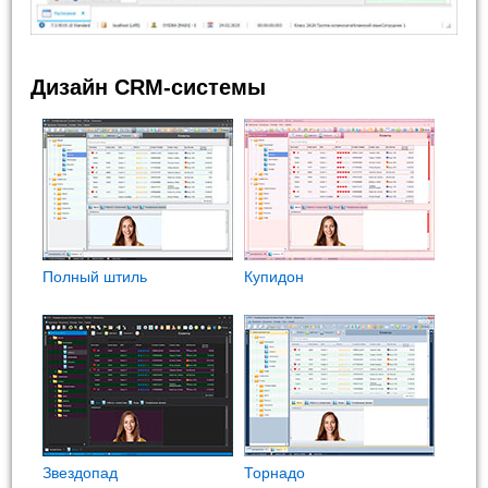
Дизайн CRM-системы
Полный штиль
Купидон
Звездопад
Торнадо