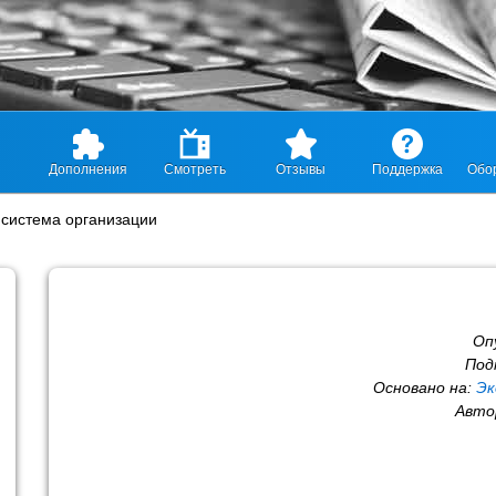
Дополнения
Смотреть
Отзывы
Поддержка
Обо
система организации
Оп
Под
Основано на:
Эк
Авто