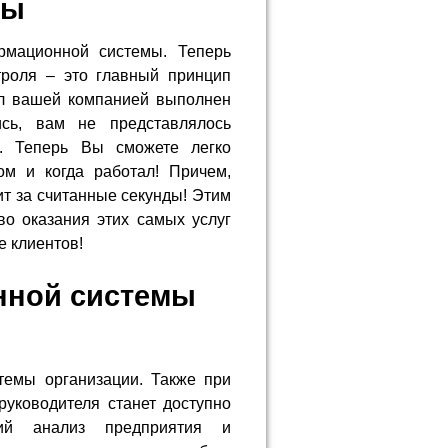
мы
рмационной системы. Теперь
троля – это главный принцип
ыл вашей компанией выполнен
ись, вам не представлялось
о. Теперь Вы сможете легко
зом и когда работал! Причем,
т за считанные секунды! Этим
во оказания этих самых услуг
е клиентов!
нной системы
темы организации. Также при
уководителя станет доступно
ский анализ предприятия и