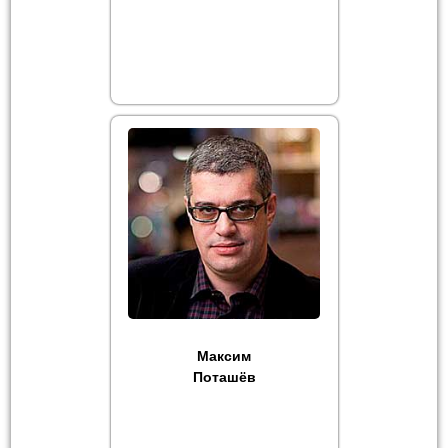
Максим
Поташёв