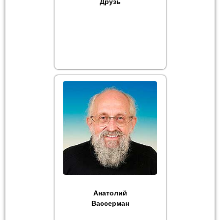
Друзь
Анатолий
Вассерман