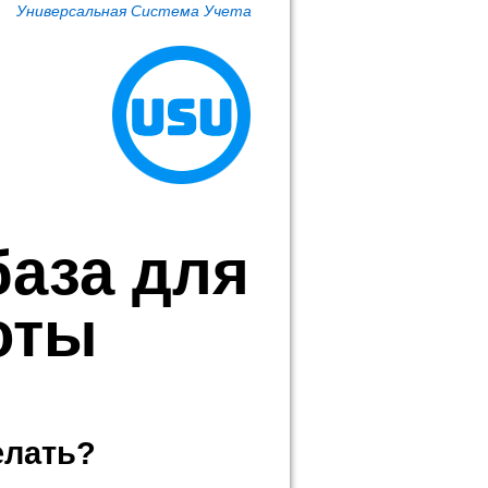
Универсальная Система Учета
база для
оты
елать?