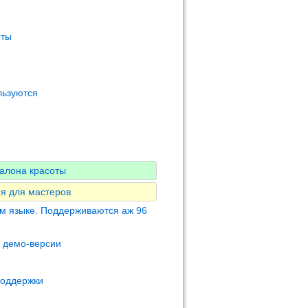
оты
льзуются
алона красоты
я для мастеров
м языке. Поддерживаются аж 96
м демо-версии
поддержки