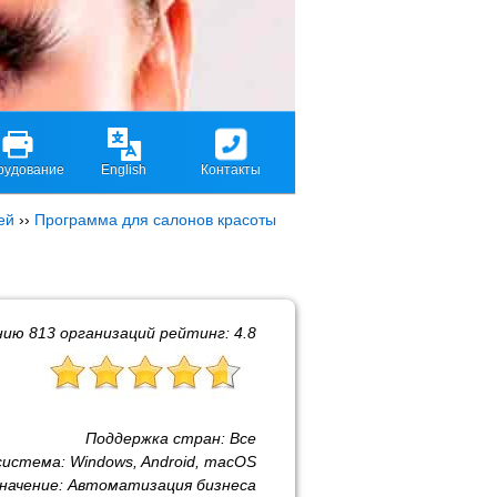
рудование
English
Контакты
ей
››
Программа для салонов красоты
нию
813
организаций рейтинг:
4.8
Поддержка стран:
Все
система:
Windows, Android, macOS
начение:
Автоматизация бизнеса