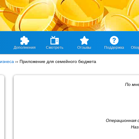
Дополнения
Смотреть
Отзывы
Поддержка
Обо
изнеса
››
Приложение для семейного бюджета
По мн
Операционная 
Наз