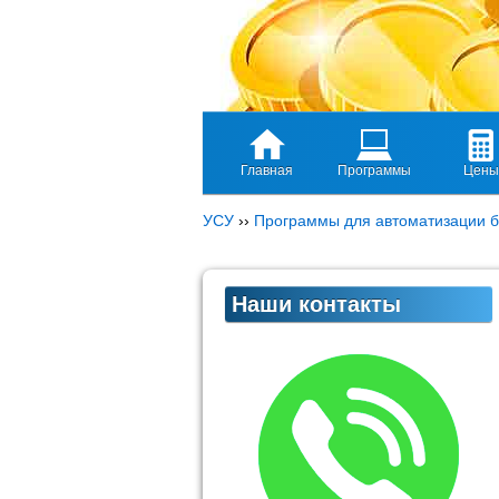
Главная
Программы
Цены
УСУ
››
Программы для автоматизации б
Наши контакты