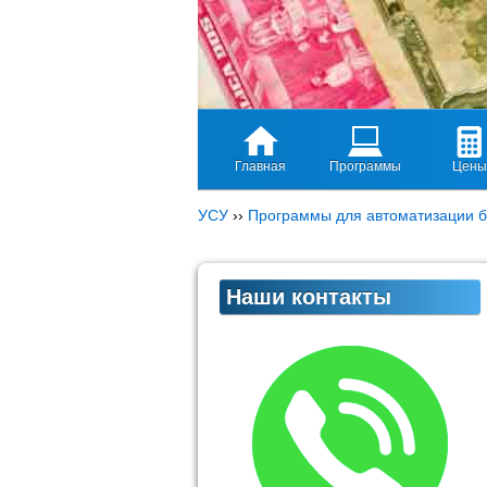
Главная
Программы
Цены
УСУ
››
Программы для автоматизации б
Наши контакты