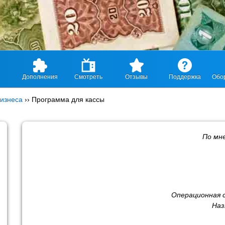
Дополнения
Смотреть
Отзывы
Поддержка
Обо
изнеса
››
Программа для кассы
По мн
Операционная 
Наз