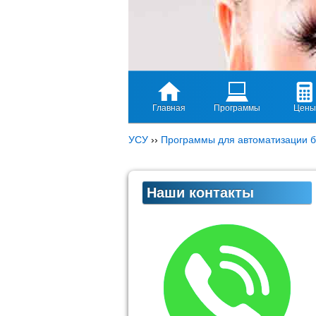
Главная
Программы
Цены
УСУ
››
Программы для автоматизации б
Наши контакты