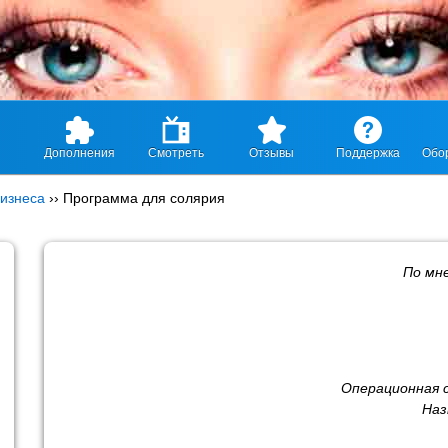
Дополнения
Смотреть
Отзывы
Поддержка
Обо
изнеса
››
Программа для солярия
По мн
Операционная 
Наз