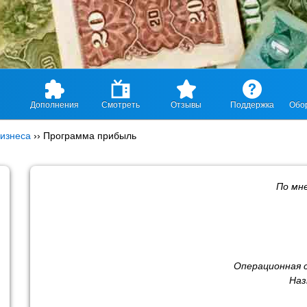
Дополнения
Смотреть
Отзывы
Поддержка
Обо
изнеса
››
Программа прибыль
По мн
Операционная 
Наз