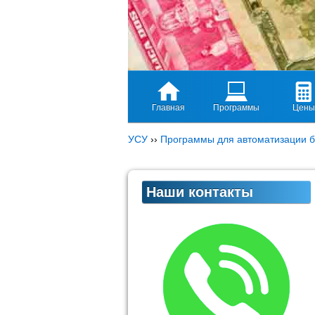
Главная
Программы
Цены
УСУ
››
Программы для автоматизации б
Наши контакты