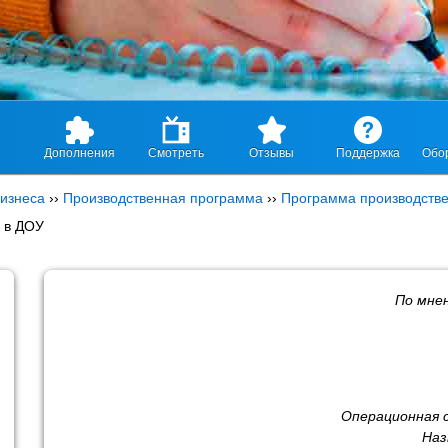
Дополнения
Смотреть
Отзывы
Поддержка
Обо
изнеса
››
Производственная программа
››
Программа производстве
 в ДОУ
По мне
Операционная 
Наз