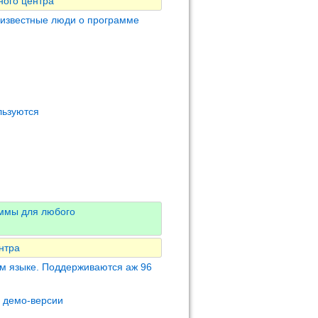
ного центра
 известные люди о программе
льзуются
аммы для любого
нтра
м языке. Поддерживаются аж 96
м демо-версии