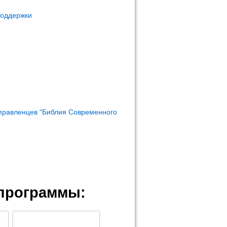
поддержки
правленцев "Библия Современного
программы: