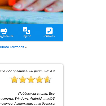
рудование
English
Контакты
нного контроля
››
нию
227
организаций рейтинг:
4.9
Поддержка стран:
Все
система:
Windows, Android, macOS
начение:
Автоматизация бизнеса