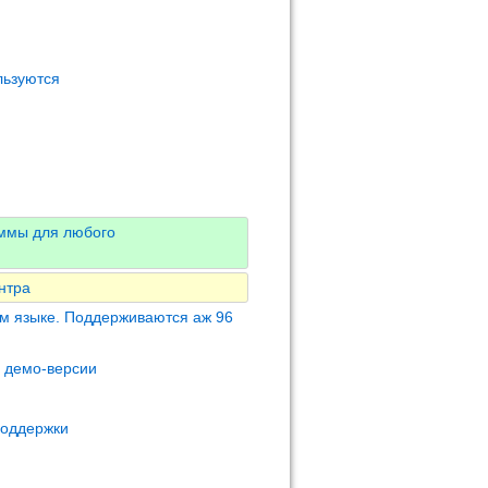
льзуются
аммы для любого
нтра
м языке. Поддерживаются аж 96
м демо-версии
поддержки