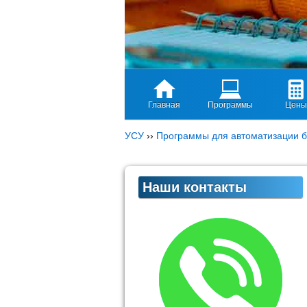
Главная
Программы
Цены
УСУ
››
Программы для автоматизации б
Наши контакты