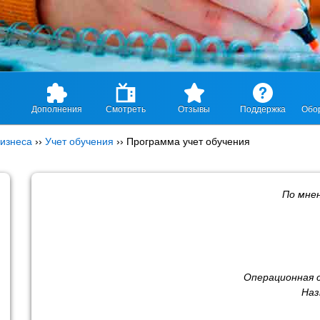
Дополнения
Смотреть
Отзывы
Поддержка
Обо
изнеса
››
Учет обучения
››
Программа учет обучения
По мне
Операционная 
Наз