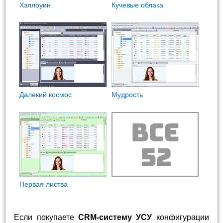
Хэллоуин
Кучевые облака
Далекий космос
Мудрость
Первая листва
Если покупаете
CRM-систему УСУ
конфигурации