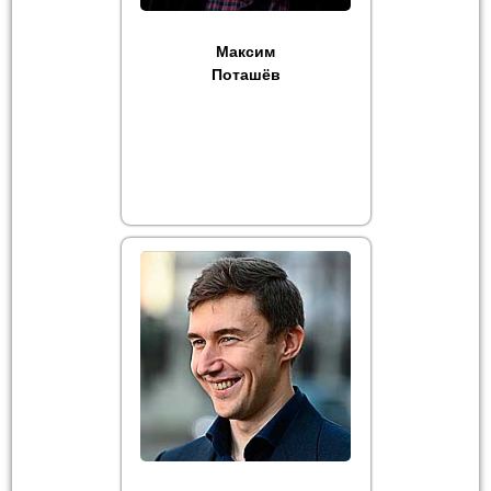
Максим
Поташёв