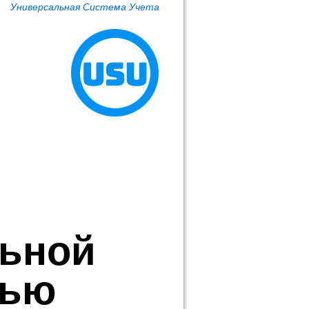
Универсальная Система Учета
льной
тью