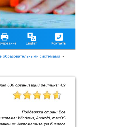
рудование
English
Контакты
е образовательными системами
››
нию
636
организаций рейтинг:
4.9
Поддержка стран:
Все
система:
Windows, Android, macOS
начение:
Автоматизация бизнеса