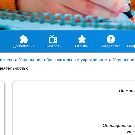
Дополнения
Смотреть
Отзывы
Поддержка
Обо
изнеса
››
Управление образовательным учреждением
››
Управлени
деятельностью
По мне
Операционная 
Наз