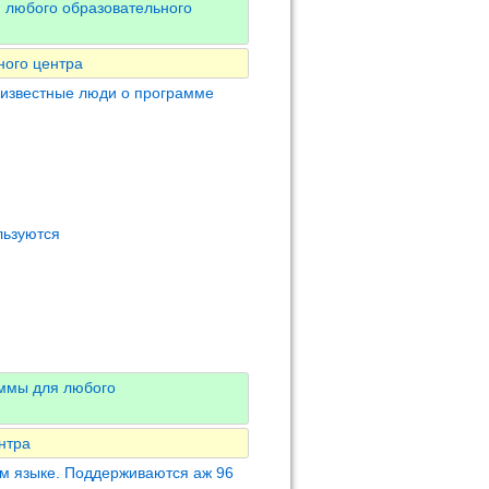
 любого образовательного
ного центра
 известные люди о программе
льзуются
аммы для любого
нтра
м языке. Поддерживаются аж 96