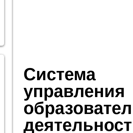
Система
управления
образовате
деятельнос