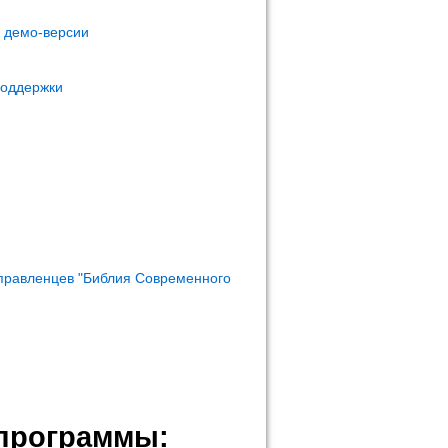
м демо-версии
поддержки
правленцев "Библия Современного
программы: