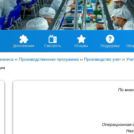
Дополнения
Смотреть
Отзывы
Поддержка
Обо
изнеса
››
Производственная программа
››
Производство учет
››
Уче
ции
По мне
Операционная 
Наз