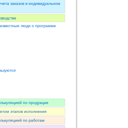
чета заказов в индивидуальном
зводстве
 известные люди о программе
льзуются
алькуляцией по продукции
четом этапов исполнения
алькуляцией по работам