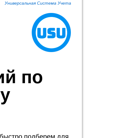
Универсальная Система Учета
ий по
у
 быстро подберем для