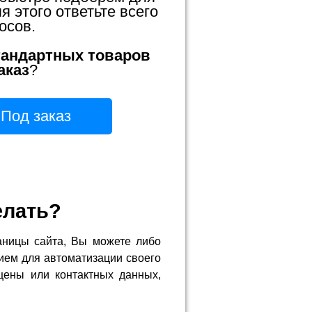
 этого ответьте всего
осов.
тандартных товаров
аказ
?
Под заказ
елать?
аницы сайта, Вы можете либо
ием для автоматизации своего
цены или контактных данных,