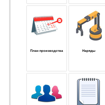
План производства
Наряды