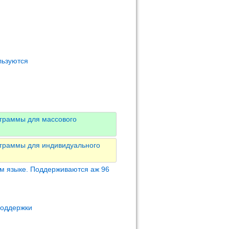
льзуются
ограммы для массового
ограммы для индивидуального
м языке. Поддерживаются аж 96
поддержки