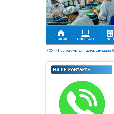
Главная
Программы
Цены
УСУ
››
Программы для автоматизации б
Наши контакты