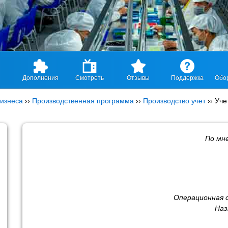
Дополнения
Смотреть
Отзывы
Поддержка
Обо
изнеса
››
Производственная программа
››
Производство учет
››
Уче
По мн
Операционная 
Наз