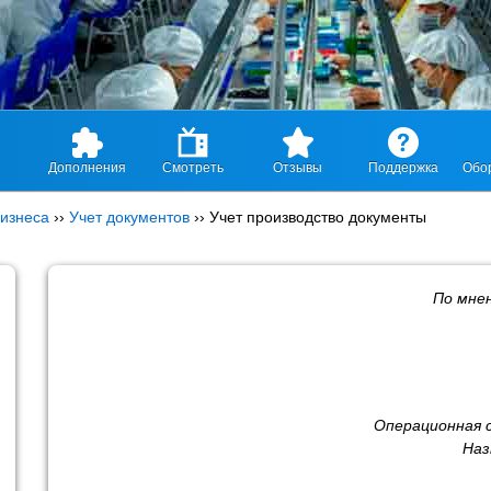
Дополнения
Смотреть
Отзывы
Поддержка
Обо
изнеса
››
Учет документов
››
Учет производство документы
По мне
Операционная 
Наз