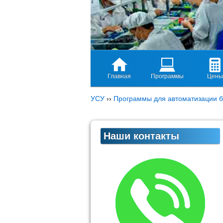
Главная
Программы
Цены
УСУ
››
Программы для автоматизации б
Наши контакты