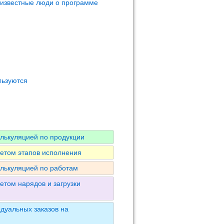
 известные люди о программе
льзуются
алькуляцией по продукции
четом этапов исполнения
алькуляцией по работам
етом нарядов и загрузки
дуальных заказов на