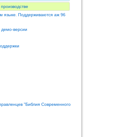
 производстве
м языке. Поддерживаются аж 96
м демо-версии
поддержки
правленцев "Библия Современного