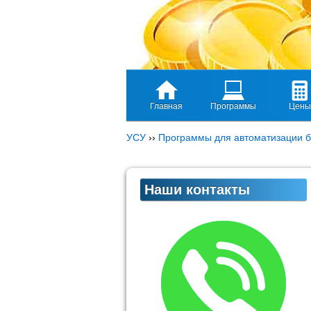
Главная
Программы
Цены
УСУ
››
Программы для автоматизации б
Наши контакты