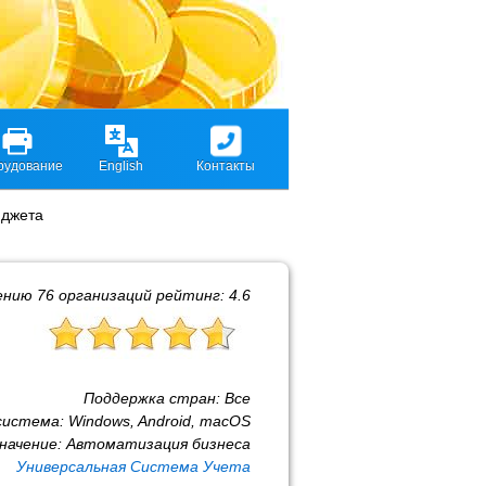
рудование
English
Контакты
юджета
ению
76
организаций рейтинг:
4.6
Поддержка стран:
Все
система:
Windows, Android, macOS
начение:
Автоматизация бизнеса
Универсальная Система Учета