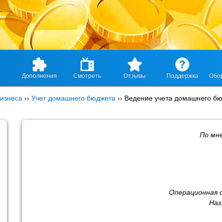
Дополнения
Смотреть
Отзывы
Поддержка
Обо
изнеса
››
Учет домашнего бюджета
››
Ведение учета домашнего б
По мн
Операционная 
Наз